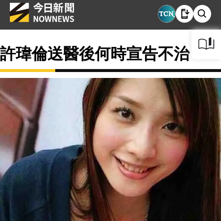
許瑋倫送醫後何時宣告不治？