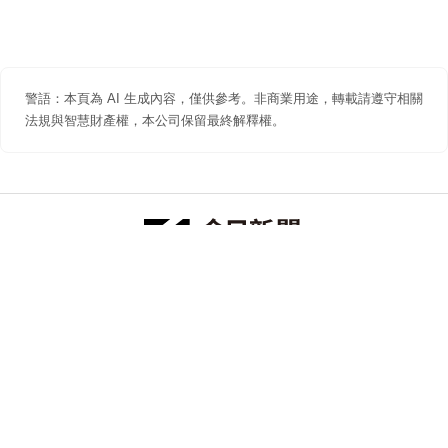
警語：本頁為 AI 生成內容，僅供參考。非商業用途，轉載請遵守相關
法規與智慧財產權，本公司保留最終解釋權。
防詐聲明
著作權聲明
免責聲明
關於我們
隱私權聲明
合作提案
追蹤 NOWNEWS 今日新聞