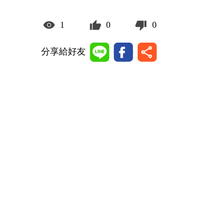
1
0
0
分享給好友