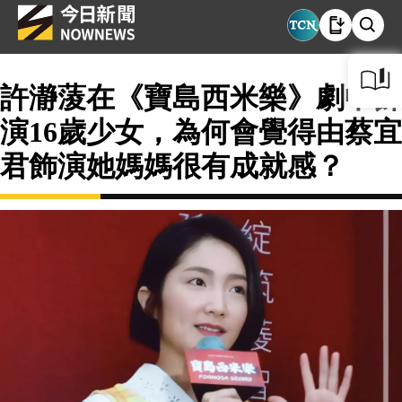
許瀞蔆在《寶島西米樂》劇中飾
演16歲少女，為何會覺得由蔡宜
君飾演她媽媽很有成就感？