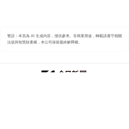
警語：本頁為 AI 生成內容，僅供參考。非商業用途，轉載請遵守相關
法規與智慧財產權，本公司保留最終解釋權。
防詐聲明
著作權聲明
免責聲明
關於我們
隱私權聲明
合作提案
追蹤 NOWNEWS 今日新聞