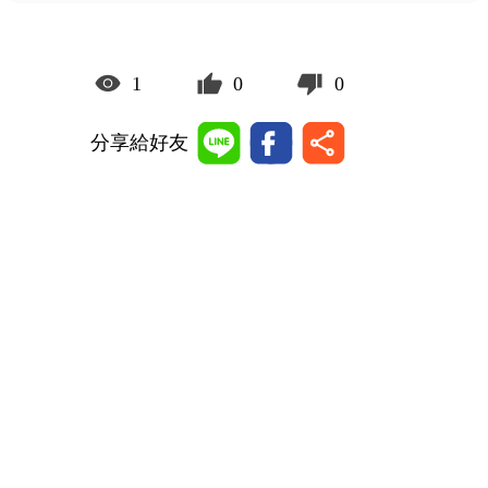
1
0
0
分享給好友