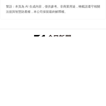
警語：本頁為 AI 生成內容，僅供參考。非商業用途，轉載請遵守相關
法規與智慧財產權，本公司保留最終解釋權。
防詐聲明
著作權聲明
免責聲明
關於我們
隱私權聲明
合作提案
追蹤 NOWNEWS 今日新聞
© 今日傳媒(股)公司版權所有，非經授權，不許轉載本網站內容 ©