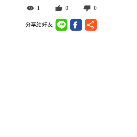
1
0
0
分享給好友