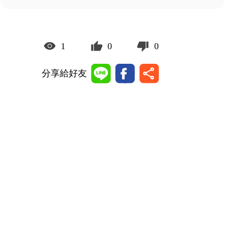
1
0
0
分享給好友