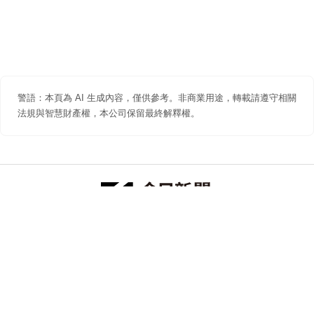
警語：本頁為 AI 生成內容，僅供參考。非商業用途，轉載請遵守相關
法規與智慧財產權，本公司保留最終解釋權。
防詐聲明
著作權聲明
免責聲明
關於我們
隱私權聲明
合作提案
追蹤 NOWNEWS 今日新聞