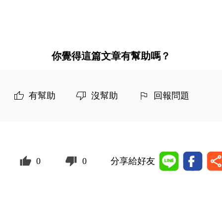
你覺得這篇文章有幫助嗎？
有幫助
沒幫助
回報問題
0
0
分享給好友