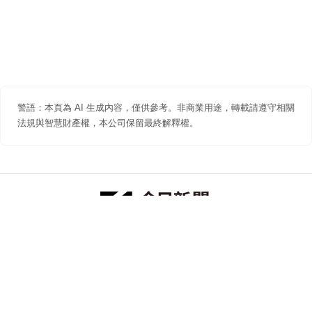
警語：本頁為 AI 生成內容，僅供參考。非商業用途，轉載請遵守相關
法規與智慧財產權，本公司保留最終解釋權。
防詐聲明
著作權聲明
免責聲明
關於我們
隱私權聲明
合作提案
追蹤 NOWNEWS 今日新聞