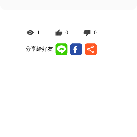
1
0
0
分享給好友