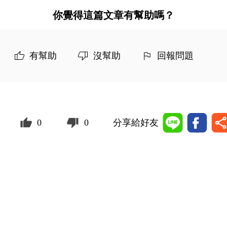
你覺得這篇文章有幫助嗎？
有幫助
沒幫助
回報問題
0
0
分享給好友