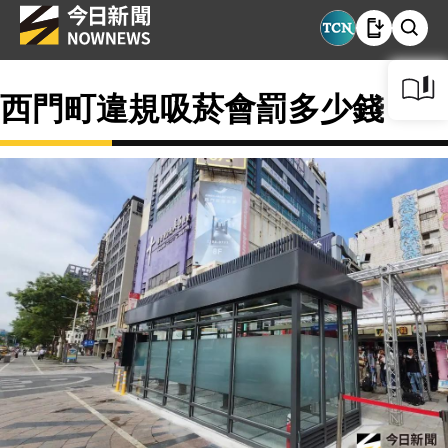
西門町違規吸菸會罰多少錢？