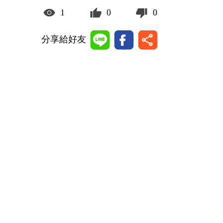
1
0
0
分享給好友