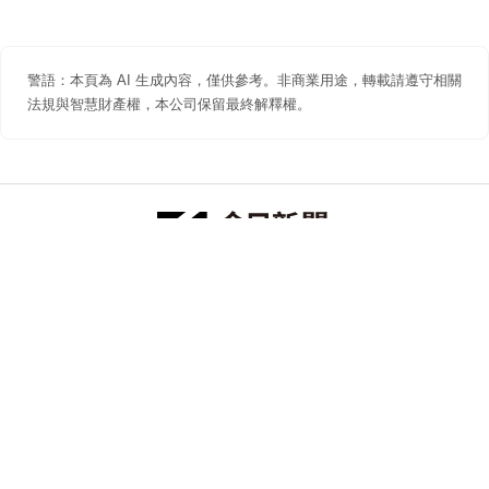
警語：本頁為 AI 生成內容，僅供參考。非商業用途，轉載請遵守相關
法規與智慧財產權，本公司保留最終解釋權。
防詐聲明
著作權聲明
免責聲明
關於我們
隱私權聲明
合作提案
追蹤 NOWNEWS 今日新聞