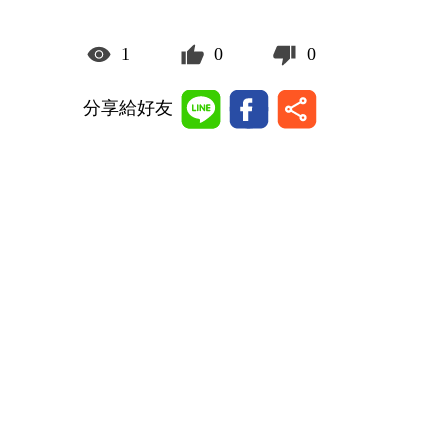
1
0
0
分享給好友