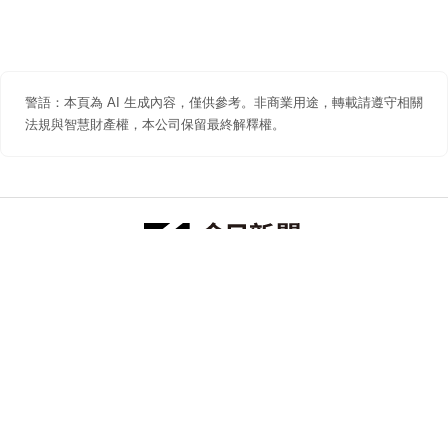
警語：本頁為 AI 生成內容，僅供參考。非商業用途，轉載請遵守相關
法規與智慧財產權，本公司保留最終解釋權。
防詐聲明
著作權聲明
免責聲明
關於我們
隱私權聲明
合作提案
追蹤 NOWNEWS 今日新聞