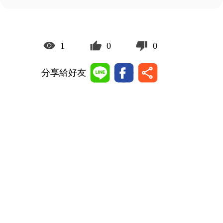
1
0
0
分享給好友