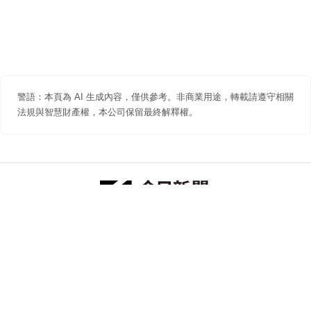
警語：本頁為 AI 生成內容，僅供參考。非商業用途，轉載請遵守相關
法規與智慧財產權，本公司保留最終解釋權。
防詐聲明
著作權聲明
免責聲明
關於我們
隱私權聲明
合作提案
追蹤 NOWNEWS 今日新聞