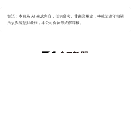
警語：本頁為 AI 生成內容，僅供參考。非商業用途，轉載請遵守相關
法規與智慧財產權，本公司保留最終解釋權。
防詐聲明
著作權聲明
免責聲明
關於我們
隱私權聲明
合作提案
追蹤 NOWNEWS 今日新聞