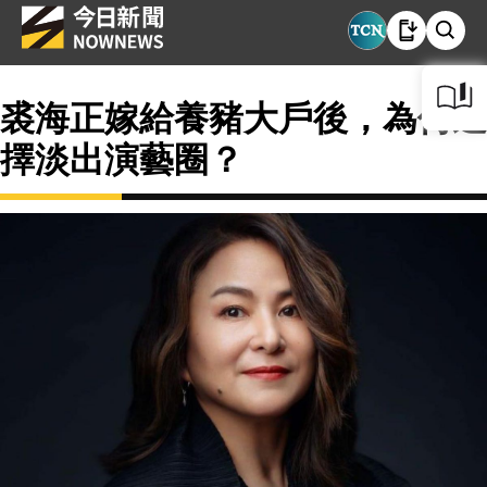
裘海正嫁給養豬大戶後，為何選
擇淡出演藝圈？