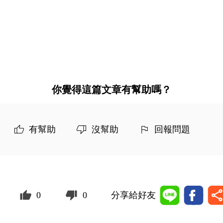
你覺得這篇文章有幫助嗎？
有幫助
沒幫助
回報問題
0
0
分享給好友