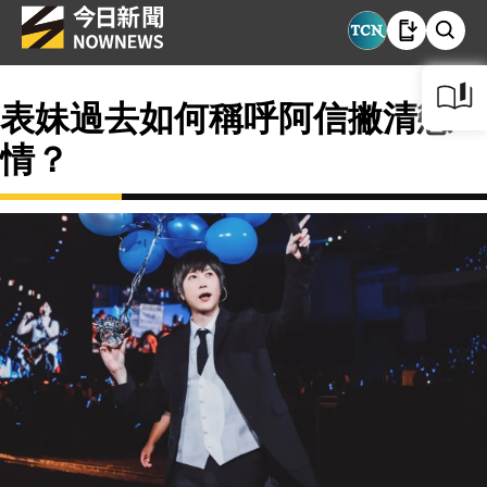
表妹過去如何稱呼阿信撇清戀
情？