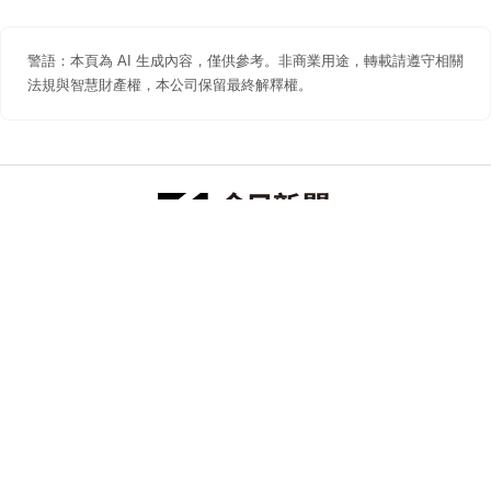
警語：本頁為 AI 生成內容，僅供參考。非商業用途，轉載請遵守相關
法規與智慧財產權，本公司保留最終解釋權。
防詐聲明
著作權聲明
免責聲明
關於我們
隱私權聲明
合作提案
追蹤 NOWNEWS 今日新聞