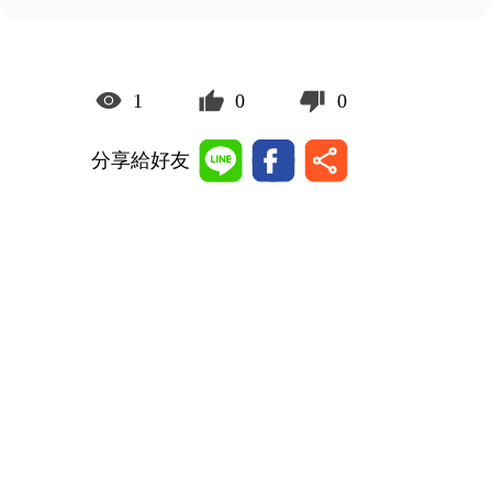
1
0
0
分享給好友