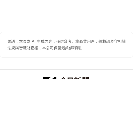
警語：本頁為 AI 生成內容，僅供參考。非商業用途，轉載請遵守相關
法規與智慧財產權，本公司保留最終解釋權。
防詐聲明
著作權聲明
免責聲明
關於我們
隱私權聲明
合作提案
追蹤 NOWNEWS 今日新聞