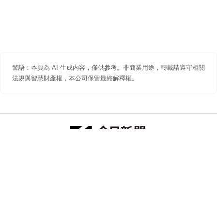
警語：本頁為 AI 生成內容，僅供參考。非商業用途，轉載請遵守相關
法規與智慧財產權，本公司保留最終解釋權。
防詐聲明
著作權聲明
免責聲明
關於我們
隱私權聲明
合作提案
追蹤 NOWNEWS 今日新聞