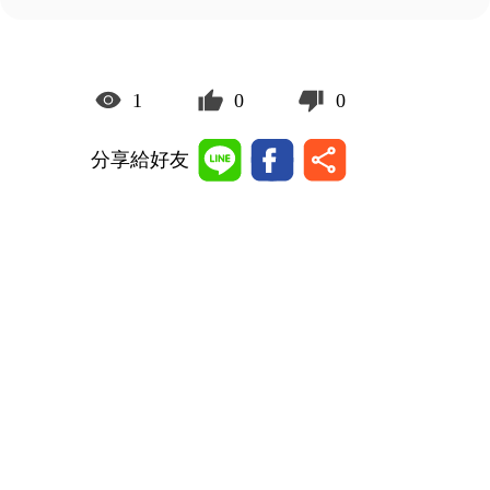
1
0
0
分享給好友