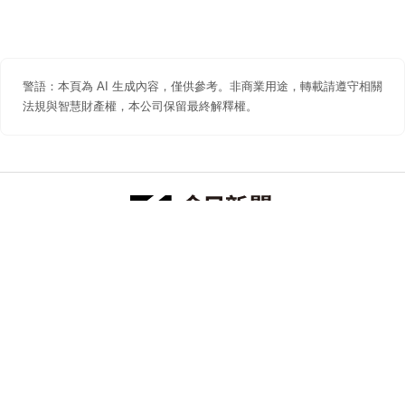
警語：本頁為 AI 生成內容，僅供參考。非商業用途，轉載請遵守相關
法規與智慧財產權，本公司保留最終解釋權。
防詐聲明
著作權聲明
免責聲明
關於我們
隱私權聲明
合作提案
追蹤 NOWNEWS 今日新聞