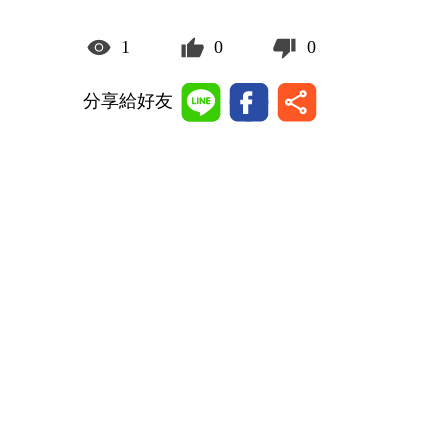
1
0
0
分享給好友