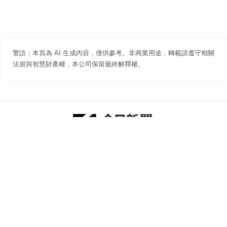
警語：本頁為 AI 生成內容，僅供參考。非商業用途，轉載請遵守相關
法規與智慧財產權，本公司保留最終解釋權。
防詐聲明
著作權聲明
免責聲明
關於我們
隱私權聲明
合作提案
追蹤 NOWNEWS 今日新聞