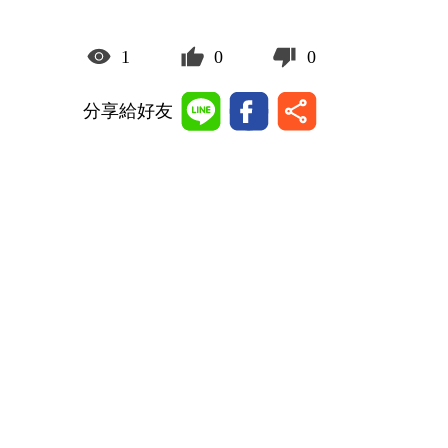
1
0
0
分享給好友