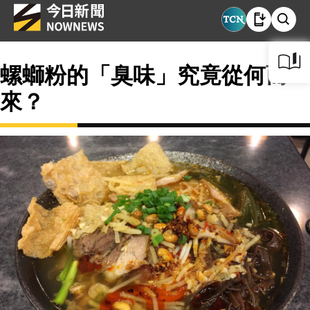
螺螄粉的「臭味」究竟從何而
來？