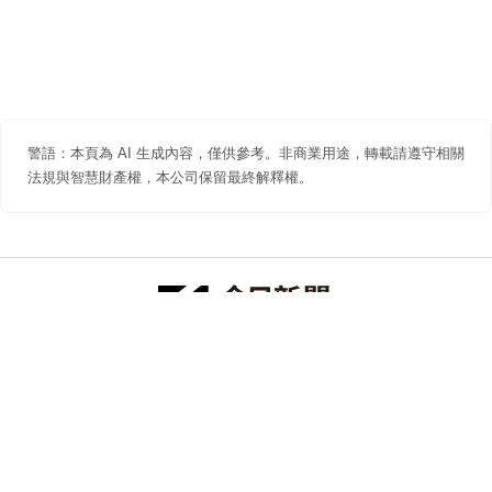
警語：本頁為 AI 生成內容，僅供參考。非商業用途，轉載請遵守相關
法規與智慧財產權，本公司保留最終解釋權。
防詐聲明
著作權聲明
免責聲明
關於我們
隱私權聲明
合作提案
追蹤 NOWNEWS 今日新聞