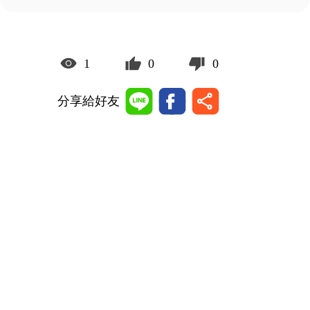
1
0
0
分享給好友