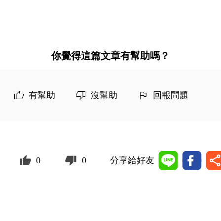
你覺得這篇文章有幫助嗎？
有幫助
沒幫助
回報問題
0
0
分享給好友