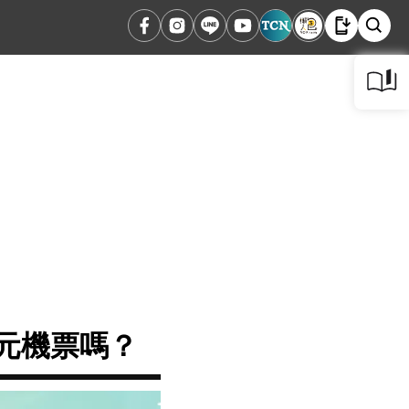
0元機票嗎？