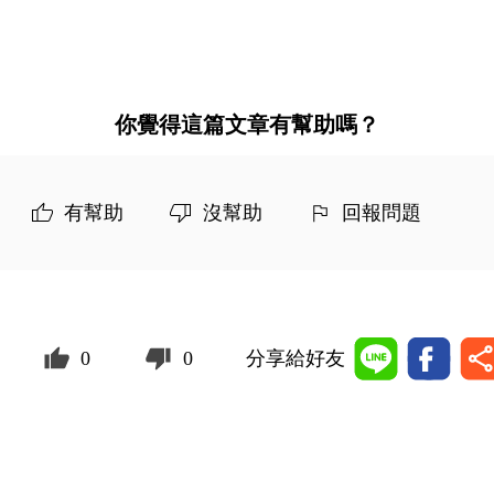
你覺得這篇文章有幫助嗎？
有幫助
沒幫助
回報問題
0
0
分享給好友