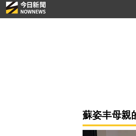
蘇姿丰母親