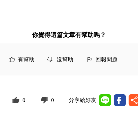
你覺得這篇文章有幫助嗎？
有幫助
沒幫助
回報問題
0
0
分享給好友