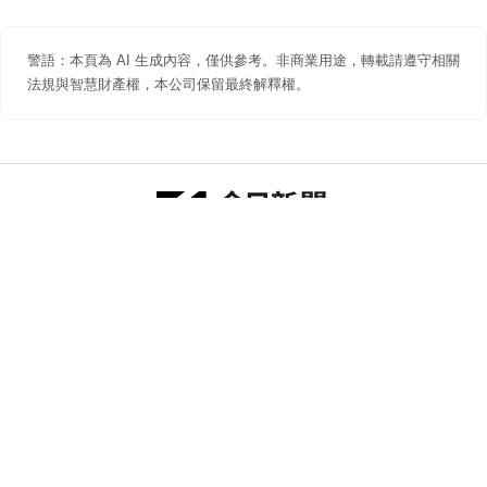
警語：本頁為 AI 生成內容，僅供參考。非商業用途，轉載請遵守相關
法規與智慧財產權，本公司保留最終解釋權。
防詐聲明
著作權聲明
免責聲明
關於我們
隱私權聲明
合作提案
追蹤 NOWNEWS 今日新聞