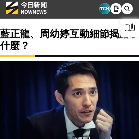
藍正龍、周幼婷互動細節揭露了
什麼？