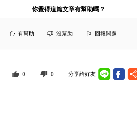
你覺得這篇文章有幫助嗎？
有幫助
沒幫助
回報問題
0
0
分享給好友