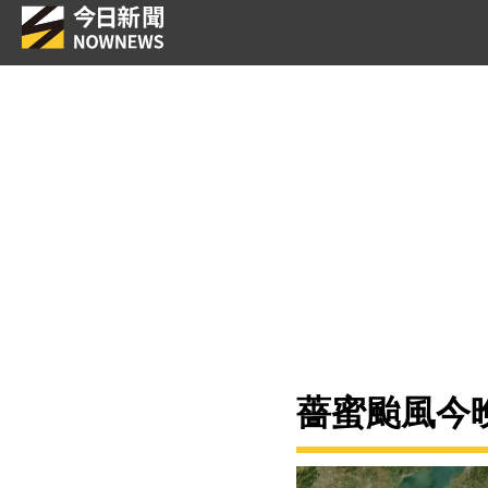
薔蜜颱風今