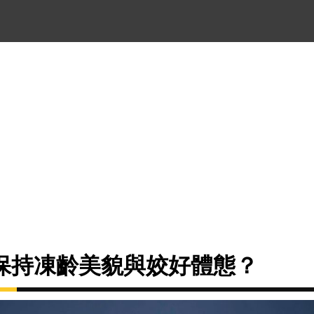
保持凍齡美貌與姣好體態？