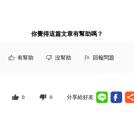
你覺得這篇文章有幫助嗎？
有幫助
沒幫助
回報問題
0
0
分享給好友