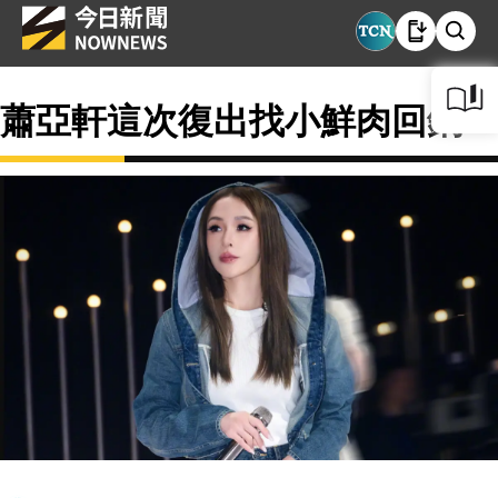
蕭亞軒這次復出找小鮮肉回鍋？