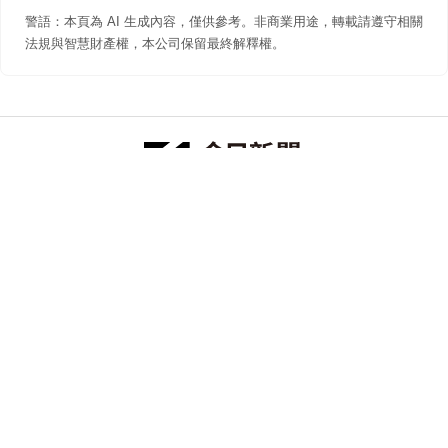
警語：本頁為 AI 生成內容，僅供參考。非商業用途，轉載請遵守相關
法規與智慧財產權，本公司保留最終解釋權。
防詐聲明
著作權聲明
免責聲明
關於我們
隱私權聲明
合作提案
追蹤 NOWNEWS 今日新聞
© 今日傳媒(股)公司版權所有，非經授權，不許轉載本網站內容 ©