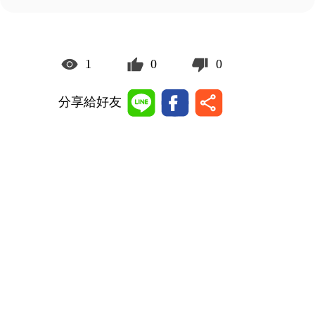
1
0
0
分享給好友