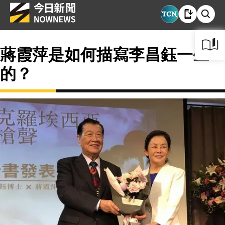
蔣霞萍是如何描寫李昌鈺一生
的？