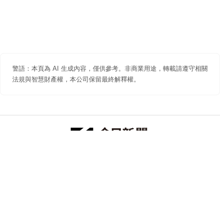
警語：本頁為 AI 生成內容，僅供參考。非商業用途，轉載請遵守相關
法規與智慧財產權，本公司保留最終解釋權。
防詐聲明
著作權聲明
免責聲明
關於我們
隱私權聲明
合作提案
追蹤 NOWNEWS 今日新聞