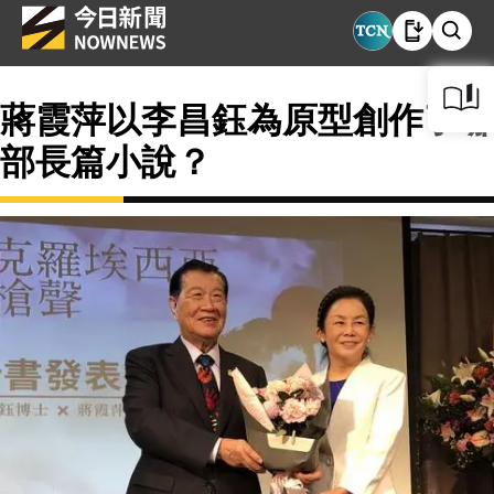
蔣霞萍以李昌鈺為原型創作了哪
部長篇小說？