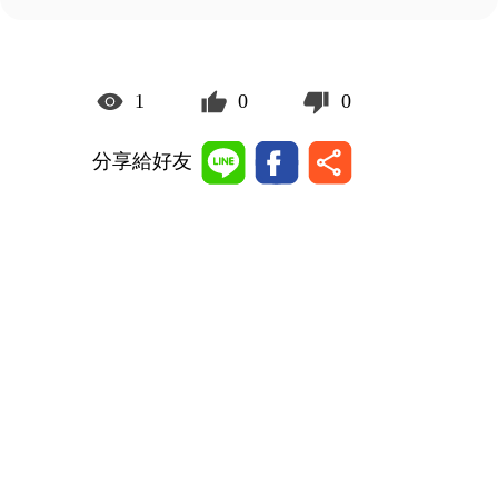
1
0
0
分享給好友