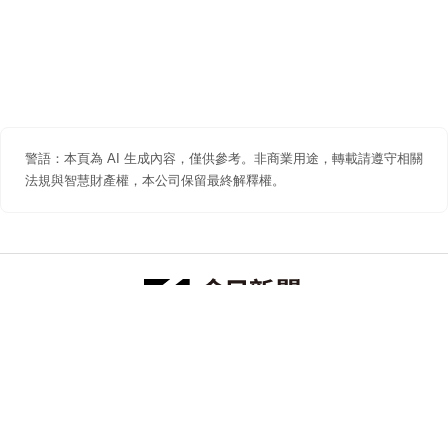
警語：本頁為 AI 生成內容，僅供參考。非商業用途，轉載請遵守相關
法規與智慧財產權，本公司保留最終解釋權。
防詐聲明
著作權聲明
免責聲明
關於我們
隱私權聲明
合作提案
追蹤 NOWNEWS 今日新聞