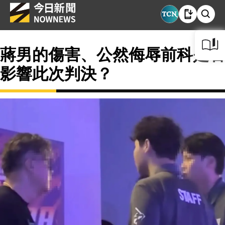
蔣男的傷害、公然侮辱前科是否
影響此次判決？