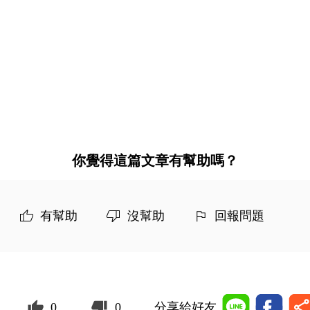
你覺得這篇文章有幫助嗎？
有幫助
沒幫助
回報問題
0
0
分享給好友