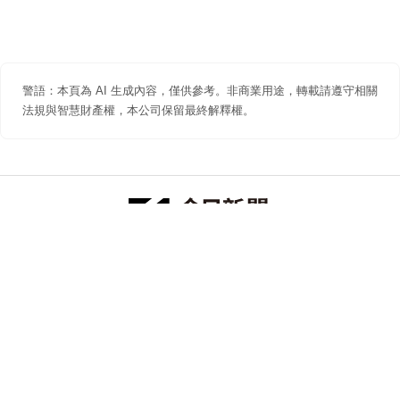
警語：本頁為 AI 生成內容，僅供參考。非商業用途，轉載請遵守相關
法規與智慧財產權，本公司保留最終解釋權。
防詐聲明
著作權聲明
免責聲明
關於我們
隱私權聲明
合作提案
追蹤 NOWNEWS 今日新聞