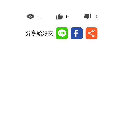
1
0
0
分享給好友