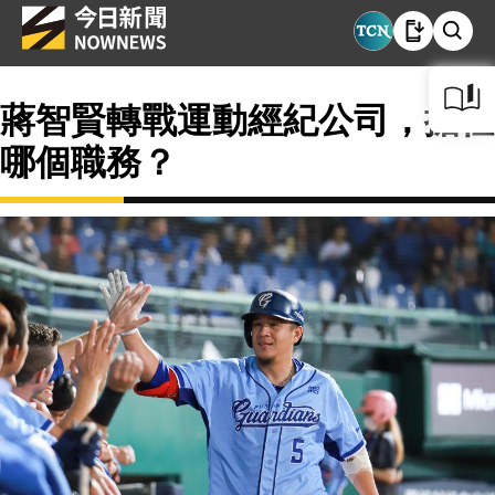
蔣智賢轉戰運動經紀公司，擔任
哪個職務？