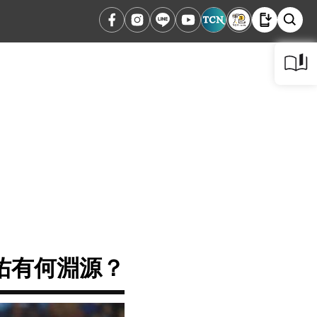
佑有何淵源？