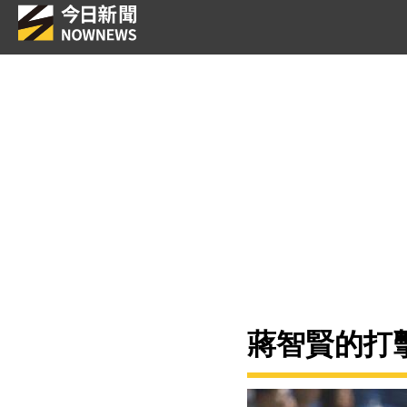
蔣智賢的打