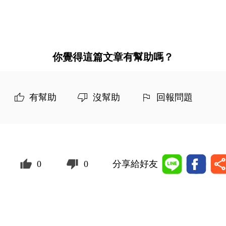
你覺得這篇文章有幫助嗎？
有幫助
沒幫助
回報問題
0
0
分享給好友