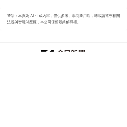
警語：本頁為 AI 生成內容，僅供參考。非商業用途，轉載請遵守相關
法規與智慧財產權，本公司保留最終解釋權。
防詐聲明
著作權聲明
免責聲明
關於我們
隱私權聲明
合作提案
追蹤 NOWNEWS 今日新聞