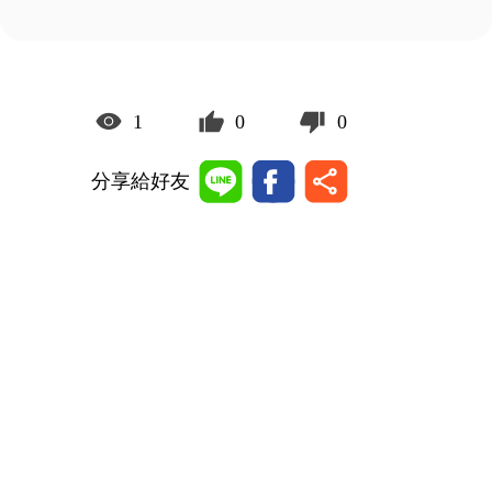
1
0
0
分享給好友