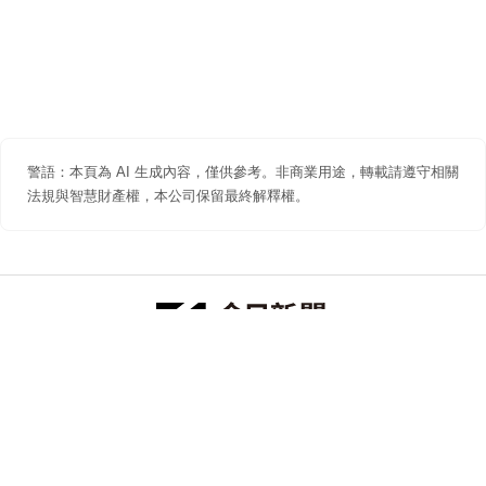
警語：本頁為 AI 生成內容，僅供參考。非商業用途，轉載請遵守相關
法規與智慧財產權，本公司保留最終解釋權。
防詐聲明
著作權聲明
免責聲明
關於我們
隱私權聲明
合作提案
追蹤 NOWNEWS 今日新聞