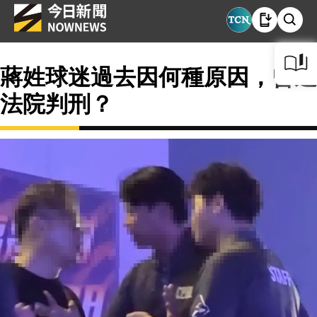
蔣姓球迷過去因何種原因，曾遭
法院判刑？