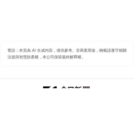
警語：本頁為 AI 生成內容，僅供參考。非商業用途，轉載請遵守相關
法規與智慧財產權，本公司保留最終解釋權。
防詐聲明
著作權聲明
免責聲明
關於我們
隱私權聲明
合作提案
追蹤 NOWNEWS 今日新聞