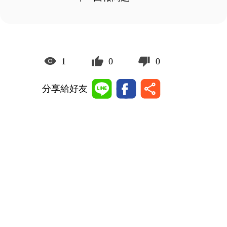
1
0
0
分享給好友