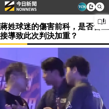
蔣姓球迷的傷害前科，是否會直
接導致此次判決加重？