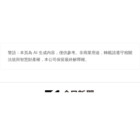
警語：本頁為 AI 生成內容，僅供參考。非商業用途，轉載請遵守相關
法規與智慧財產權，本公司保留最終解釋權。
防詐聲明
著作權聲明
免責聲明
關於我們
隱私權聲明
合作提案
追蹤 NOWNEWS 今日新聞