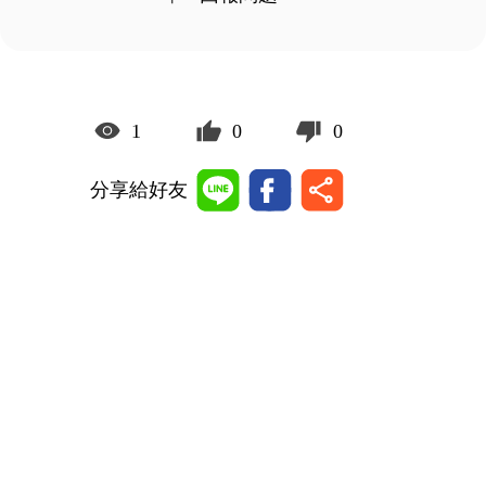
1
0
0
分享給好友