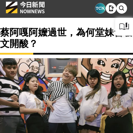
蔡阿嘎阿嬤過世，為何堂妹會發
文開酸？