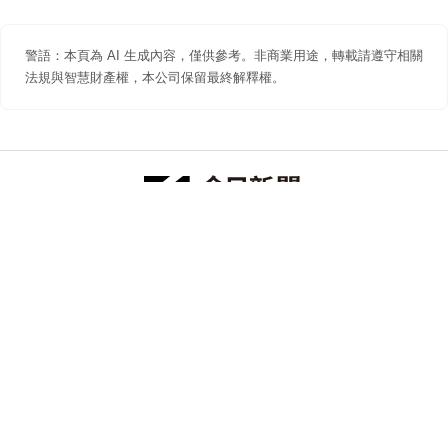
警語：本頁為 AI 生成內容，僅供參考。非商業用途，轉載請遵守相關
法規與智慧財產權，本公司保留最終解釋權。
防詐聲明
著作權聲明
免責聲明
關於我們
隱私權聲明
合作提案
追蹤 NOWNEWS 今日新聞