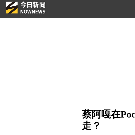
蔡阿嘎在Po
走？