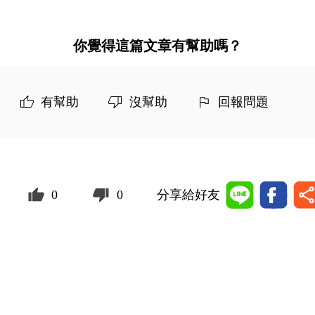
你覺得這篇文章有幫助嗎？
有幫助
沒幫助
回報問題
0
0
分享給好友