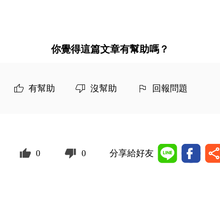
你覺得這篇文章有幫助嗎？
有幫助
沒幫助
回報問題
0
0
分享給好友