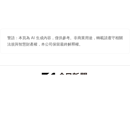
警語：本頁為 AI 生成內容，僅供參考。非商業用途，轉載請遵守相關
法規與智慧財產權，本公司保留最終解釋權。
防詐聲明
著作權聲明
免責聲明
關於我們
隱私權聲明
合作提案
追蹤 NOWNEWS 今日新聞