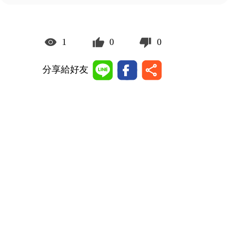
1
0
0
分享給好友