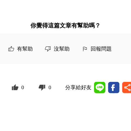
你覺得這篇文章有幫助嗎？
有幫助
沒幫助
回報問題
0
0
分享給好友