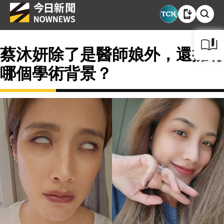
蔡沐妍除了是醫師娘外，還擁有
哪個學術背景？