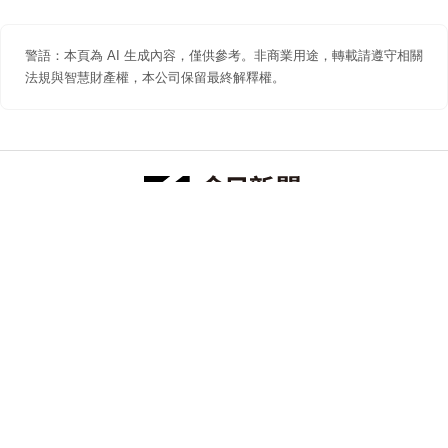
警語：本頁為 AI 生成內容，僅供參考。非商業用途，轉載請遵守相關
法規與智慧財產權，本公司保留最終解釋權。
防詐聲明
著作權聲明
免責聲明
關於我們
隱私權聲明
合作提案
追蹤 NOWNEWS 今日新聞