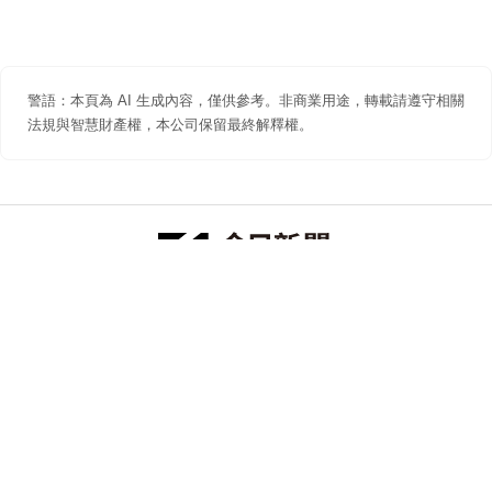
警語：本頁為 AI 生成內容，僅供參考。非商業用途，轉載請遵守相關
法規與智慧財產權，本公司保留最終解釋權。
防詐聲明
著作權聲明
免責聲明
關於我們
隱私權聲明
合作提案
追蹤 NOWNEWS 今日新聞