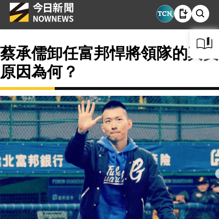
蔡承儒卸任富邦悍將領隊的真實
原因為何？