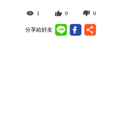
1
0
0
分享給好友