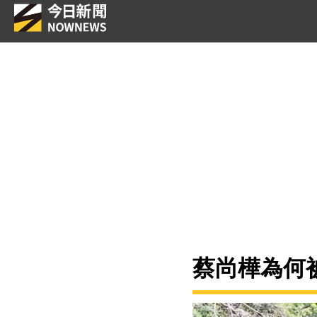
蔡尚樺為何