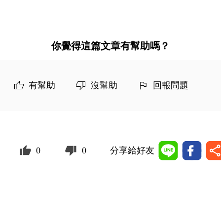
你覺得這篇文章有幫助嗎？
有幫助
沒幫助
回報問題
0
0
分享給好友