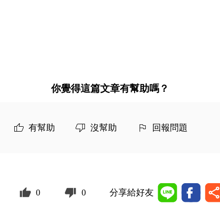
你覺得這篇文章有幫助嗎？
有幫助
沒幫助
回報問題
0
0
分享給好友