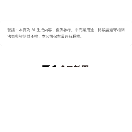
警語：本頁為 AI 生成內容，僅供參考。非商業用途，轉載請遵守相關
法規與智慧財產權，本公司保留最終解釋權。
防詐聲明
著作權聲明
免責聲明
關於我們
隱私權聲明
合作提案
追蹤 NOWNEWS 今日新聞