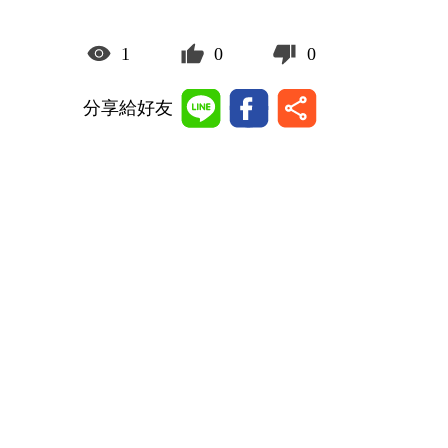
1
0
0
分享給好友