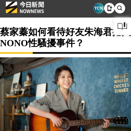
蔡家蓁如何看待好友朱海君捲入
NONO性騷擾事件？