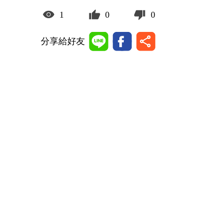
1
0
0
分享給好友