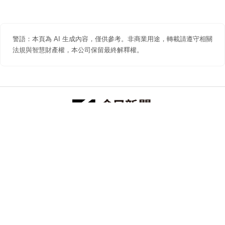
警語：本頁為 AI 生成內容，僅供參考。非商業用途，轉載請遵守相關
法規與智慧財產權，本公司保留最終解釋權。
防詐聲明
著作權聲明
免責聲明
關於我們
隱私權聲明
合作提案
追蹤 NOWNEWS 今日新聞