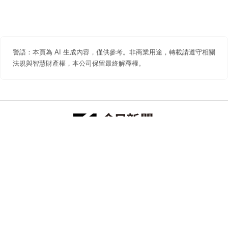
警語：本頁為 AI 生成內容，僅供參考。非商業用途，轉載請遵守相關
法規與智慧財產權，本公司保留最終解釋權。
防詐聲明
著作權聲明
免責聲明
關於我們
隱私權聲明
合作提案
追蹤 NOWNEWS 今日新聞