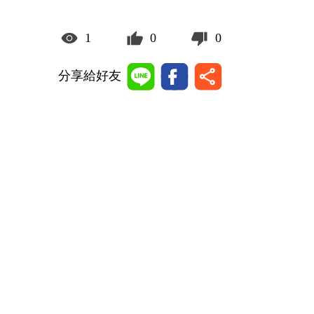
1
0
0
分享給好友