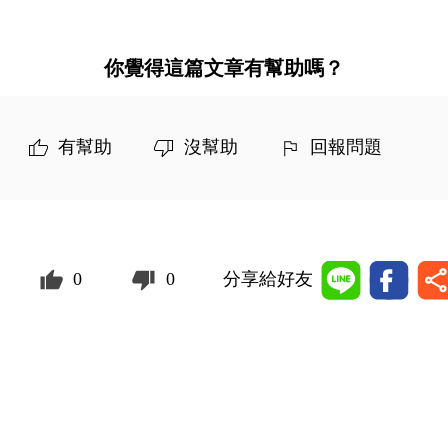
你覺得這篇文章有幫助嗎？
有幫助
沒幫助
回報問題
0
0
分享給好友