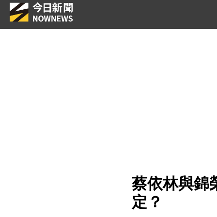
蔡依林與錦
定？